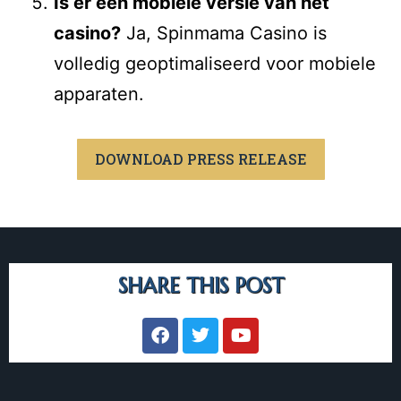
Is er een mobiele versie van het
casino?
Ja, Spinmama Casino is
volledig geoptimaliseerd voor mobiele
apparaten.
DOWNLOAD PRESS RELEASE
SHARE THIS POST