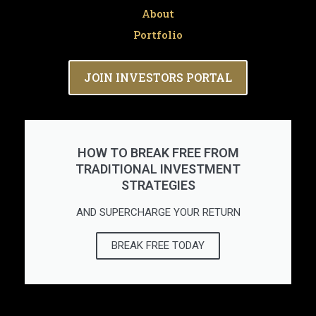
About
Portfolio
JOIN INVESTORS PORTAL
HOW TO BREAK FREE FROM
TRADITIONAL INVESTMENT
STRATEGIES
AND SUPERCHARGE YOUR RETURN
BREAK FREE TODAY