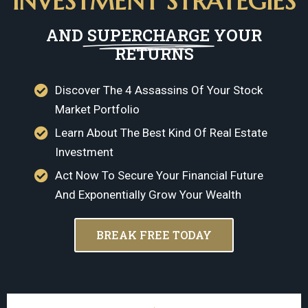
INVESTMENT STRATEGIES
AND
SUPERCHARGE
YOUR
RETURNS
Discover The 4 Assassins Of Your Stock
Market Portfolio
Learn About The Best Kind Of Real Estate
Investment
Act Now To Secure Your Financial Future
And Exponentially Grow Your Wealth
BREAK FREE TODAY