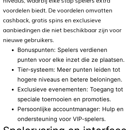
niveaus, waarbij elke stap spelers extra
voordelen biedt. De voordelen omvatten
cashback, gratis spins en exclusieve
aanbiedingen die niet beschikbaar zijn voor
nieuwe gebruikers.
Bonuspunten: Spelers verdienen
punten voor elke inzet die ze plaatsen.
Tier-systeem: Meer punten leiden tot
hogere niveaus en betere beloningen.
Exclusieve evenementen: Toegang tot
speciale toernooien en promoties.
Persoonlijke accountmanager: Hulp en
ondersteuning voor VIP-spelers.