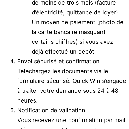
de moins de trois mois (facture
d’électricité, quittance de loyer)
Un moyen de paiement (photo de
la carte bancaire masquant
certains chiffres) si vous avez
déjà effectué un dépôt
Envoi sécurisé et confirmation
Téléchargez les documents via le
formulaire sécurisé. Quick Win s’engage
à traiter votre demande sous 24 à 48
heures.
Notification de validation
Vous recevez une confirmation par mail