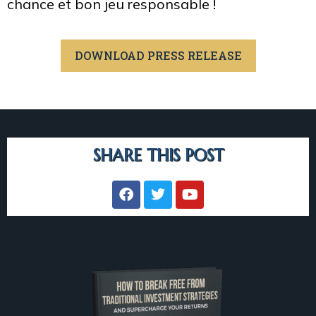
chance et bon jeu responsable !
DOWNLOAD PRESS RELEASE
SHARE THIS POST