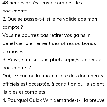
48 heures après l’envoi complet des
documents.
2. Que se passe-t-il si je ne valide pas mon
compte ?
Vous ne pourrez pas retirer vos gains, ni
bénéficier pleinement des offres ou bonus
proposés.
3. Puis-je utiliser une photocopie/scanner des
documents ?
Oui, le scan ou la photo claire des documents
officiels est acceptée, à condition qu’ils soient
lisibles et complets.
4. Pourquoi Quick Win demande-t-il la preuve