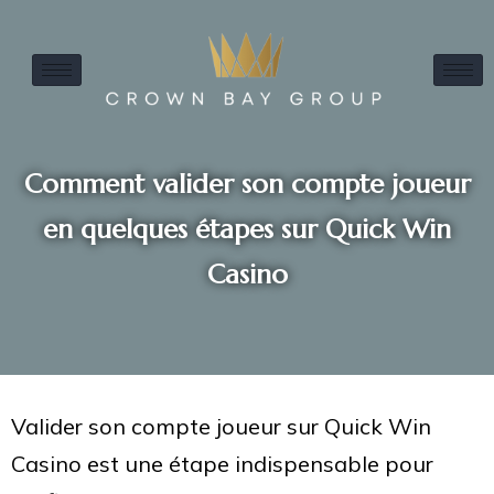
Comment valider son compte joueur
en quelques étapes sur Quick Win
Casino
Valider son compte joueur sur Quick Win
Casino est une étape indispensable pour