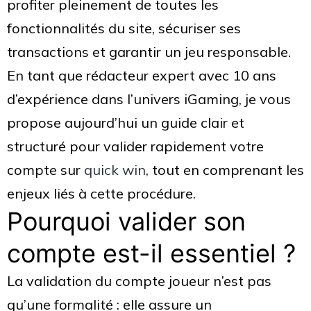
profiter pleinement de toutes les
fonctionnalités du site, sécuriser ses
transactions et garantir un jeu responsable.
En tant que rédacteur expert avec 10 ans
d’expérience dans l’univers iGaming, je vous
propose aujourd’hui un guide clair et
structuré pour valider rapidement votre
compte sur
quick win
, tout en comprenant les
enjeux liés à cette procédure.
Pourquoi valider son
compte est-il essentiel ?
La validation du compte joueur n’est pas
qu’une formalité : elle assure un