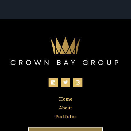
Home
About
Portfolio