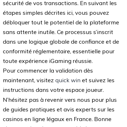
sécurité de vos transactions. En suivant les
étapes simples décrites ici, vous pouvez
débloquer tout le potentiel de la plateforme
sans attente inutile. Ce processus s’inscrit
dans une logique globale de confiance et de
conformité réglementaire, essentielle pour
toute expérience iGaming réussie.
Pour commencer la validation dès
maintenant, visitez
quick win
et suivez les
instructions dans votre espace joueur.
N’hésitez pas à revenir vers nous pour plus
de guides pratiques et avis experts sur les
casinos en ligne légaux en France. Bonne