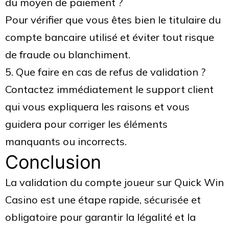
du moyen de paiement ?
Pour vérifier que vous êtes bien le titulaire du
compte bancaire utilisé et éviter tout risque
de fraude ou blanchiment.
5. Que faire en cas de refus de validation ?
Contactez immédiatement le support client
qui vous expliquera les raisons et vous
guidera pour corriger les éléments
manquants ou incorrects.
Conclusion
La validation du compte joueur sur Quick Win
Casino est une étape rapide, sécurisée et
obligatoire pour garantir la légalité et la