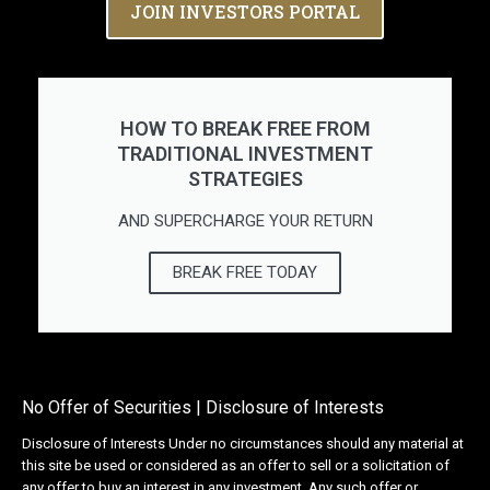
JOIN INVESTORS PORTAL
HOW TO BREAK FREE FROM
TRADITIONAL INVESTMENT
STRATEGIES
AND SUPERCHARGE YOUR RETURN
BREAK FREE TODAY
No Offer of Securities | Disclosure of Interests
Disclosure of Interests Under no circumstances should any material at
this site be used or considered as an offer to sell or a solicitation of
any offer to buy an interest in any investment. Any such offer or