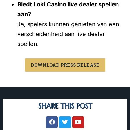
Biedt Loki Casino live dealer spellen
aan?
Ja, spelers kunnen genieten van een
verscheidenheid aan live dealer
spellen.
DOWNLOAD PRESS RELEASE
SHARE THIS POST