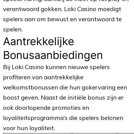
verantwoord gokken. Loki Casino moedigt
spelers aan om bewust en verantwoord te
spelen.
Aantrekkelijke
Bonusaanbiedingen
Bij Loki Casino kunnen nieuwe spelers
profiteren van aantrekkelijke
welkomstbonussen die hun gokervaring een
boost geven. Naast de initiële bonus zijn er
ook doorlopende promoties en
loyaliteitsprogramma’s die spelers belonen
voor hun loyaliteit.