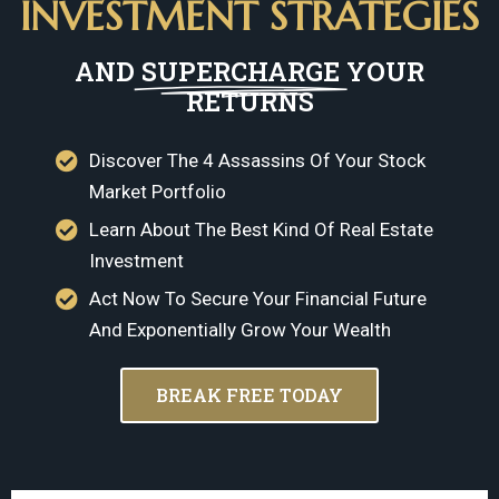
INVESTMENT STRATEGIES
AND
SUPERCHARGE
YOUR
RETURNS
Discover The 4 Assassins Of Your Stock
Market Portfolio
Learn About The Best Kind Of Real Estate
Investment
Act Now To Secure Your Financial Future
And Exponentially Grow Your Wealth
BREAK FREE TODAY