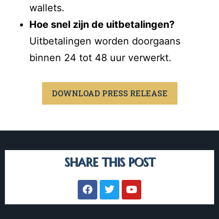
wallets.
Hoe snel zijn de uitbetalingen?
Uitbetalingen worden doorgaans
binnen 24 tot 48 uur verwerkt.
DOWNLOAD PRESS RELEASE
SHARE THIS POST