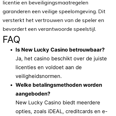
licentie en beveiligingsmaatregelen
garanderen een veilige speelomgeving. Dit
versterkt het vertrouwen van de speler en
bevordert een verantwoorde speelstijl.
FAQ
Is New Lucky Casino betrouwbaar?
Ja, het casino beschikt over de juiste
licenties en voldoet aan de
veiligheidsnormen.
Welke betalingsmethoden worden
aangeboden?
New Lucky Casino biedt meerdere
opties, zoals iDEAL, creditcards en e-