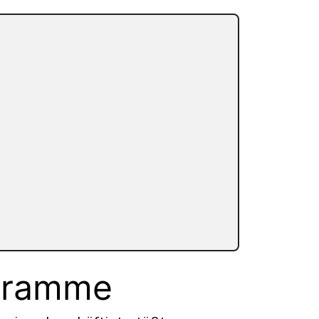
ogramme