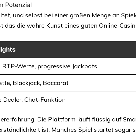
m Potenzial
altet, und selbst bei einer großen Menge an Spiel
ist das die wahre Kunst eines guten Online-Casin
lights
 RTP-Werte, progressive Jackpots
tte, Blackjack, Baccarat
e Dealer, Chat-Funktion
zererfahrung. Die Plattform läuft flüssig auf S
rständlichkeit ist. Manches Spiel startet sogar 