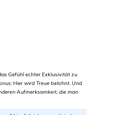
as Gefühl echter Exklusivität zu
onus: Hier wird Treue belohnt. Und
sonderen Aufmerksamkeit, die man