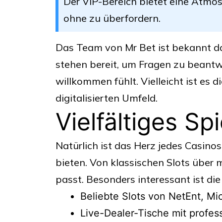
Der VIP-Bereich bietet eine Atmosp
ohne zu überfordern.
Das Team von Mr Bet ist bekannt daf
stehen bereit, um Fragen zu beantw
willkommen fühlt. Vielleicht ist es
digitalisierten Umfeld.
Vielfältiges S
Natürlich ist das Herz jedes Casinos
bieten. Von klassischen Slots über 
passt. Besonders interessant ist die
Beliebte Slots von NetEnt, M
Live-Dealer-Tische mit profes