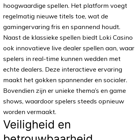
hoogwaardige spellen. Het platform voegt
regelmatig nieuwe titels toe, wat de
gamingervaring fris en spannend houdt.
Naast de klassieke spellen biedt Loki Casino
ook innovatieve live dealer spellen aan, waar
spelers in real-time kunnen wedden met
echte dealers. Deze interactieve ervaring
maakt het gokken spannender en socialer.
Bovendien zijn er unieke thema’s en game
shows, waardoor spelers steeds opnieuw
worden vermaakt.
Veiligheid en
betrouwbaarheid