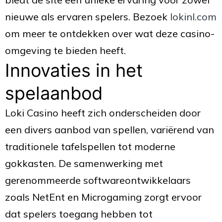
nieuwe als ervaren spelers. Bezoek
lokinl.com
om meer te ontdekken over wat deze casino-
omgeving te bieden heeft.
Innovaties in het
spelaanbod
Loki Casino heeft zich onderscheiden door
een divers aanbod van spellen, variërend van
traditionele tafelspellen tot moderne
gokkasten. De samenwerking met
gerenommeerde softwareontwikkelaars
zoals NetEnt en Microgaming zorgt ervoor
dat spelers toegang hebben tot