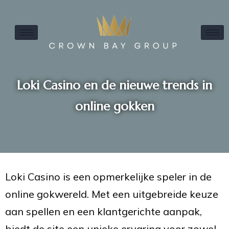
Loki Casino en de nieuwe trends in
online gokken
Loki Casino is een opmerkelijke speler in de
online gokwereld. Met een uitgebreide keuze
aan spellen en een klantgerichte aanpak,
biedt de site een unieke ervaring voor zowel