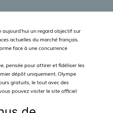
 aujourd’hui un regard objectif sur
ces actuelles du marché français.
forme face à une concurrence
pensée pour attirer et fidéliser les
remier dépôt uniquement, Olympe
rs gratuits, le tout avec des
us pouvez visiter le site officiel
onus de