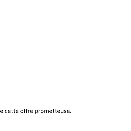
 cette offre prometteuse.