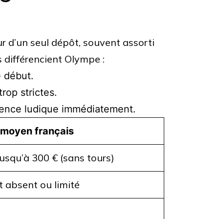
ur d’un seul dépôt, souvent assorti
 différencient Olympe :
 début.
rop strictes.
érience ludique immédiatement.
 moyen français
usqu’à 300 € (sans tours)
 absent ou limité