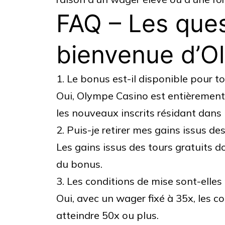
FAQ – Les ques
bienvenue d’O
1. Le bonus est-il disponible pour to
Oui, Olympe Casino est entièrement 
les nouveaux inscrits résidant dans 
2. Puis-je retirer mes gains issus d
Les gains issus des tours gratuits 
du bonus.
3. Les conditions de mise sont-elles 
Oui, avec un wager fixé à 35x, les 
atteindre 50x ou plus.