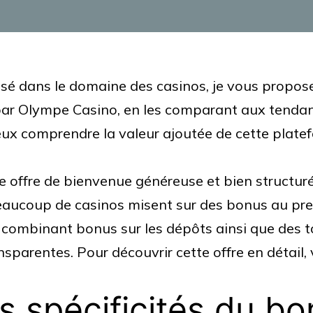
isé dans le domaine des casinos, je vous propose
par Olympe Casino, en les comparant aux tendan
eux comprendre la valeur ajoutée de cette plate
ffre de bienvenue généreuse et bien structurée, 
 beaucoup de casinos misent sur des bonus au p
combinant bonus sur les dépôts ainsi que des tou
parentes. Pour découvrir cette offre en détail, vo
es spécificités du b