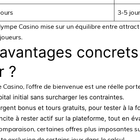
jours
3-5 jou
lympe Casino mise sur un équilibre entre attracti
joueurs.
 avantages concrets
r ?
asino, l’offre de bienvenue est une réelle porte 
tal initial sans surcharger les contraintes.
argent bonus et tours gratuits, pour tester à la fo
cite à rester actif sur la plateforme, tout en év
mparaison, certaines offres plus imposantes su
te exclusion de certains jeux dans le calcul.