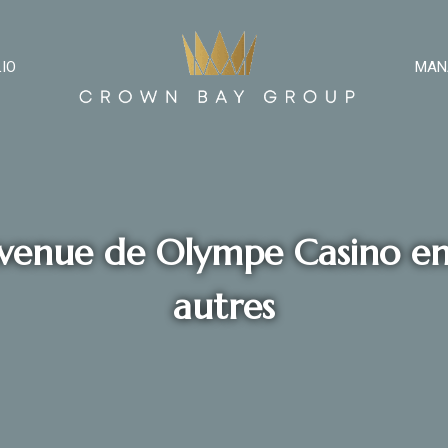
IO
MAN
envenue de Olympe Casino e
autres