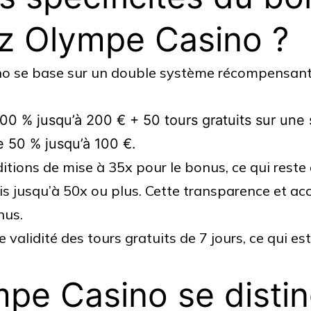
z Olympe Casino ?
no se base sur un double système récompensant
00 % jusqu’à 200 € + 50 tours gratuits sur une
 50 % jusqu’à 100 €.
ions de mise à 35x pour le bonus, ce qui rest
s jusqu’à 50x ou plus. Cette transparence et acce
nus.
validité des tours gratuits de 7 jours, ce qui e
e Casino se disting