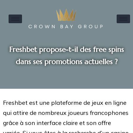
Freshbet propose-t-il des free spins
dans ses promotions actuelles ?
Freshbet est une plateforme de jeux en ligne
qui attire de nombreux joueurs francophones
grâce à son interface claire et son offre
variée. Si vous êtes à la recherche d’un casino