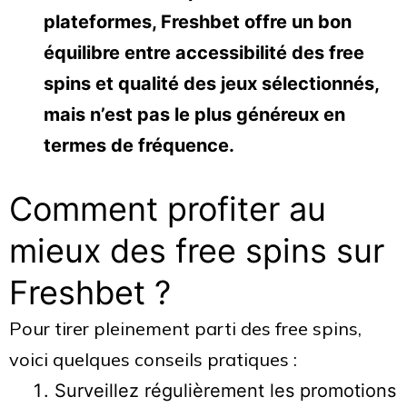
plateformes, Freshbet offre un bon
équilibre entre accessibilité des free
spins et qualité des jeux sélectionnés,
mais n’est pas le plus généreux en
termes de fréquence.
Comment profiter au
mieux des free spins sur
Freshbet ?
Pour tirer pleinement parti des free spins,
voici quelques conseils pratiques :
Surveillez régulièrement les promotions