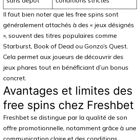
sans dépôt
conditions strictes
Il faut bien noter que les free spins sont
généralement attachés à des « jeux désignés
», souvent des titres populaires comme
Starburst, Book of Dead ou Gonzo’s Quest.
Cela permet aux joueurs de découvrir des
jeux phares tout en bénéficiant d’un bonus
concret.
Avantages et limites des
free spins chez Freshbet
Freshbet se distingue par la qualité de son
offre promotionnelle, notamment grâce à une
communication claire et des conditions