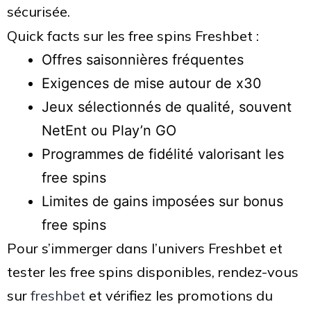
sécurisée.
Quick facts sur les free spins Freshbet :
Offres saisonnières fréquentes
Exigences de mise autour de x30
Jeux sélectionnés de qualité, souvent
NetEnt ou Play’n GO
Programmes de fidélité valorisant les
free spins
Limites de gains imposées sur bonus
free spins
Pour s’immerger dans l’univers Freshbet et
tester les free spins disponibles, rendez-vous
sur
freshbet
et vérifiez les promotions du