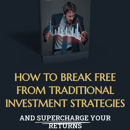
HOW TO BREAK FREE
FROM TRADITIONAL
INVESTMENT STRATEGIES
AND
SUPERCHARGE
YOUR
RETURNS