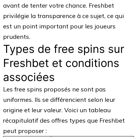
avant de tenter votre chance. Freshbet
privilégie la transparence à ce sujet, ce qui
est un point important pour les joueurs
prudents.
Types de free spins sur
Freshbet et conditions
associées
Les free spins proposés ne sont pas
uniformes. Ils se différencient selon leur
origine et leur valeur. Voici un tableau
récapitulatif des offres types que Freshbet
peut proposer :