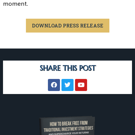
moment.
DOWNLOAD PRESS RELEASE
SHARE THIS POST