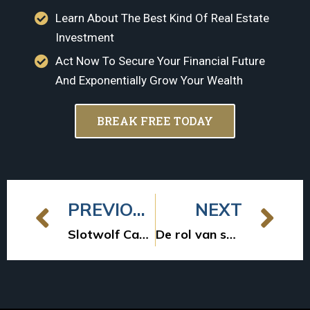
Learn About The Best Kind Of Real Estate
Investment
Act Now To Secure Your Financial Future
And Exponentially Grow Your Wealth
BREAK FREE TODAY
PREVIOUS
NEXT
Slotwolf Casino: spelersverhalen en testimonials
De rol van spelproviders in Starsplay24 Casino uitgelegd