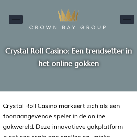
Crystal Roll Casino: Een trendsetter in
het online gokken
Crystal Roll Casino markeert zich als een
toonaangevende speler in de online
gokwereld. Deze innovatieve gokplatform
biedt een scala aan spellen en unieke