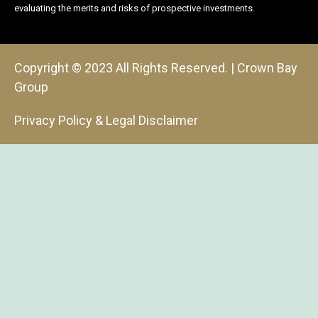
evaluating the merits and risks of prospective investments.
Copyright © 2023 All Rights Reserved. | Crown Bay
Group
Privacy Policy & Legal Disclaimer