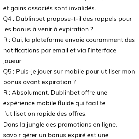
et gains associés sont invalidés.
Q4 : Dublinbet propose-t-il des rappels pour
les bonus à venir à expiration ?
R : Oui, la plateforme envoie couramment des
notifications par email et via l’interface
joueur.
Q5 : Puis-je jouer sur mobile pour utiliser mon
bonus avant expiration ?
R : Absolument, Dublinbet offre une
expérience mobile fluide qui facilite
l’utilisation rapide des offres.
Dans la jungle des promotions en ligne,
savoir gérer un bonus expiré est une