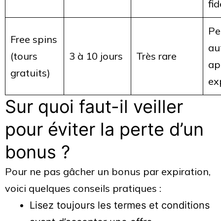
fid
Pe
Free spins
au
(tours
3 à 10 jours
Très rare
ap
gratuits)
ex
Sur quoi faut-il veiller
pour éviter la perte d’un
bonus ?
Pour ne pas gâcher un bonus par expiration,
voici quelques conseils pratiques :
Lisez toujours les termes et conditions