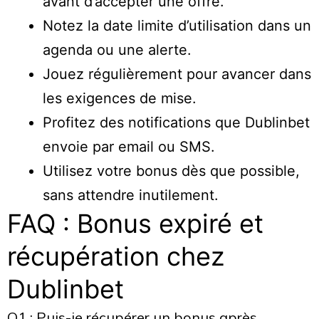
avant d’accepter une offre.
Notez la date limite d’utilisation dans un
agenda ou une alerte.
Jouez régulièrement pour avancer dans
les exigences de mise.
Profitez des notifications que Dublinbet
envoie par email ou SMS.
Utilisez votre bonus dès que possible,
sans attendre inutilement.
FAQ : Bonus expiré et
récupération chez
Dublinbet
Q1 : Puis-je récupérer un bonus après