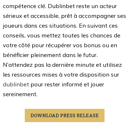
compétence clé. Dublinbet reste un acteur
sérieux et accessible, prêt à accompagner ses
joueurs dans ces situations. En suivant ces
conseils, vous mettez toutes les chances de
votre côté pour récupérer vos bonus ou en
bénéficier pleinement dans le futur.
N’attendez pas la dernière minute et utilisez
les ressources mises à votre disposition sur
dublinbet
pour rester informé et jouer
sereinement.
DOWNLOAD PRESS RELEASE