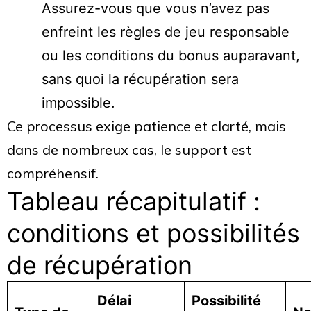
Assurez-vous que vous n’avez pas
enfreint les règles de jeu responsable
ou les conditions du bonus auparavant,
sans quoi la récupération sera
impossible.
Ce processus exige patience et clarté, mais
dans de nombreux cas, le support est
compréhensif.
Tableau récapitulatif :
conditions et possibilités
de récupération
Délai
Possibilité