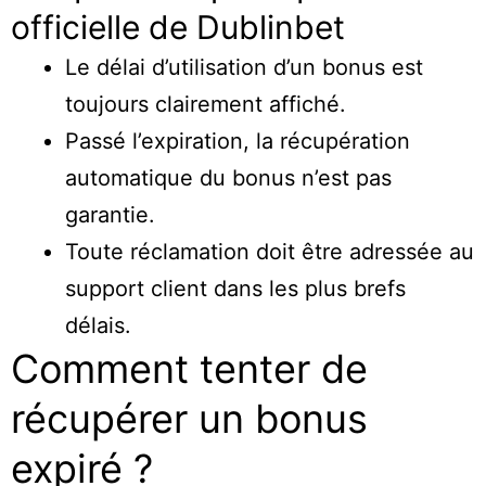
officielle de Dublinbet
Le délai d’utilisation d’un bonus est
toujours clairement affiché.
Passé l’expiration, la récupération
automatique du bonus n’est pas
garantie.
Toute réclamation doit être adressée au
support client dans les plus brefs
délais.
Comment tenter de
récupérer un bonus
expiré ?