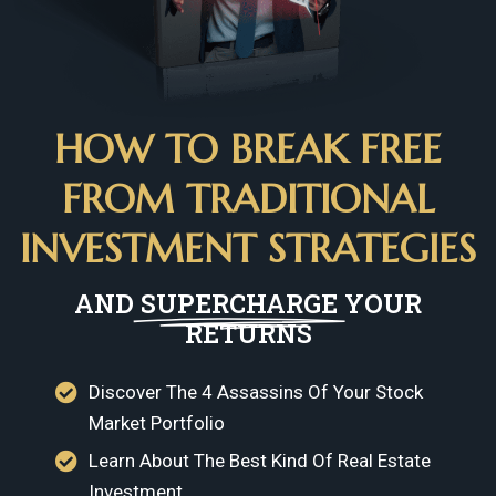
HOW TO BREAK FREE
FROM TRADITIONAL
INVESTMENT STRATEGIES
AND
SUPERCHARGE
YOUR
RETURNS
Discover The 4 Assassins Of Your Stock
Market Portfolio
Learn About The Best Kind Of Real Estate
Investment