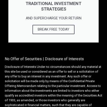
TRADITIONAL INVESTMENT
STRATEGIES
AND SUPERCHARGE YOUR RETURN
BREAK FREE TODAY
No Offer of Securities | Disclosure of Interests
Disclosure of Interests Under no circumstances should any material at
this site be used or considered as an offer to sell or a solicitation of
any offer to buy an interest in any investment. Any such offer or
solicitation will be made only by means of the Confidential Private
Offering Memorandum relating to the particular investment. Access to
information about the investments are limited to investors who either
qualify as accredited investors within the meaning of the Securities Act
of 1933, as amended, or those investors who generally are
sophisticated in financial matters, such that they are capable of