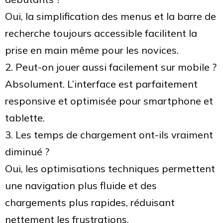
Oui, la simplification des menus et la barre de
recherche toujours accessible facilitent la
prise en main même pour les novices.
2. Peut-on jouer aussi facilement sur mobile ?
Absolument. L’interface est parfaitement
responsive et optimisée pour smartphone et
tablette.
3. Les temps de chargement ont-ils vraiment
diminué ?
Oui, les optimisations techniques permettent
une navigation plus fluide et des
chargements plus rapides, réduisant
nettement les frustrations.