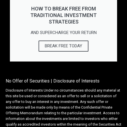
HOW TO BREAK FREE FROM
TRADITIONAL INVESTMENT
STRATEGIES
AND SUPERCHARGE YOUR RETURN
BREAK FREE TODAY
No Offer of Securities | Disclosure of Interests
Disclosure of Interests Under no circumstances should any material at
this site be used or considered as an offer to sell or a solicitation of
any offer to buy an interest in any investment. Any such offer or
solicitation will be made only by means of the Confidential Private
Offering Memorandum relating to the particular investment. Access to
information about the investments are limited to investors who either
qualify as accredited investors within the meaning of the Securities Act