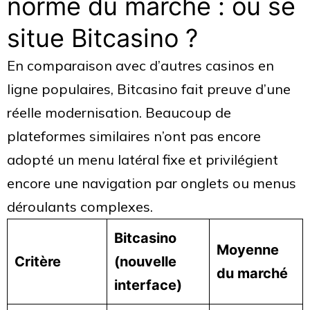
norme du marché : où se
situe Bitcasino ?
En comparaison avec d’autres casinos en
ligne populaires, Bitcasino fait preuve d’une
réelle modernisation. Beaucoup de
plateformes similaires n’ont pas encore
adopté un menu latéral fixe et privilégient
encore une navigation par onglets ou menus
déroulants complexes.
Bitcasino
Moyenne
Critère
(nouvelle
du marché
interface)